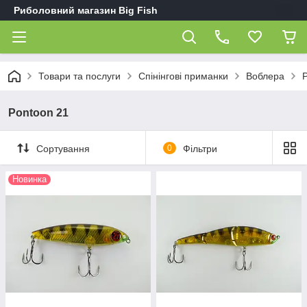
Риболовний магазин Big Fish
Товари та послуги
Спінінгові приманки
Воблера
Pontoon 21
Сортування
0
Фільтри
Новинка